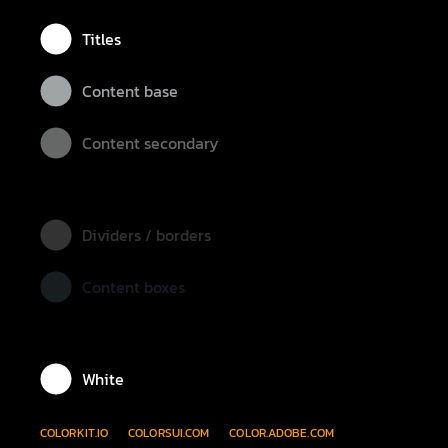
Titles
Content base
Content secondary
Dividers / borders
Content boxes
White
COLORKIT.IO
COLORSUI.COM
COLOR.ADOBE.COM