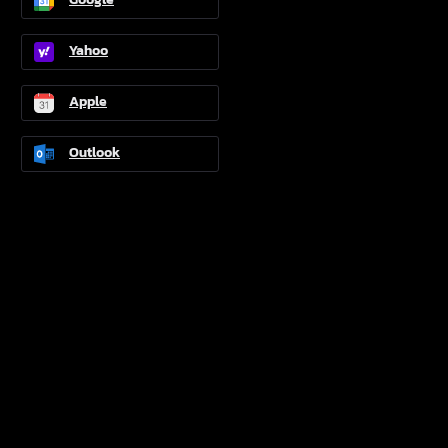
Link
Yahoo
Apple
Outlook