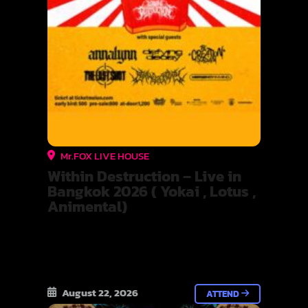
Mr.FOX LIVE HOUSE
Within Destruction – Live in
Bangkok 2026 ( Yokai , Lotus ,
Animental)
August 22, 2026
ATTEND