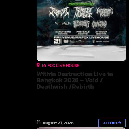
Mr.FOX LIVE HOUSE
Within Destruction Live in
Bangkok 2026 – Void /
Deathwish /Rebirth
August 21, 2026
ATTEND