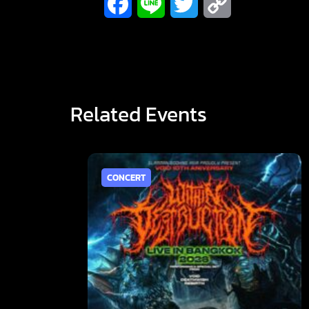
Facebook
Line
Twitter
Copy
Link
Related Events
CONCERT