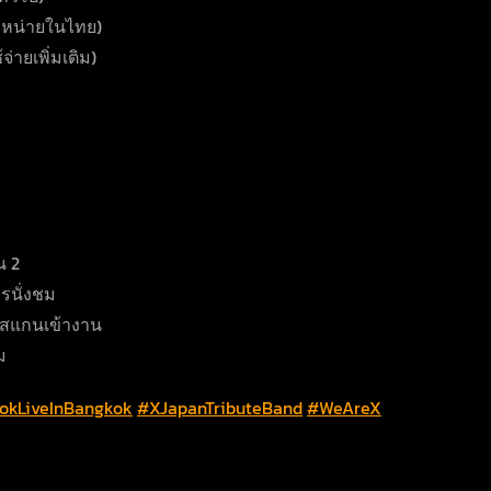
จำหน่ายในไทย)
จ่ายเพิ่มเติม)
น 2
การนั่งชม
่อสแกนเข้างาน
ม
okLiveInBangkok
#XJapanTributeBand
#WeAreX