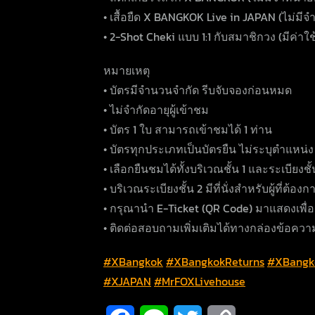
• เสื้อยืด X BANGKOK Live in JAPAN (ไม่มี
• 2-Shot Cheki แบบ 1:1 กับสมาชิกวง (มีค่าใช้
หมายเหตุ
• บัตรมีจำนวนจำกัด รีบจับจองก่อนหมด
• ไม่จำกัดอายุผู้เข้าชม
• บัตร 1 ใบ สามารถเข้าชมได้ 1 ท่าน
• บัตรทุกประเภทเป็นบัตรยืน ไม่ระบุตำแหน่ง
• เลือกยืนชมได้ทั้งบริเวณชั้น 1 และระเบียงชั้
• บริเวณระเบียงชั้น 2 มีที่นั่งสำหรับผู้ที่ต้อง
• กรุณานำ E-Ticket (QR Code) มาแสดงเพื
• ติดต่อสอบถามเพิ่มเติมได้ทางกล่องข้อควา
#XBangkok
#XBangkokReturns
#XBangk
#XJAPAN
#MrFOXLivehouse